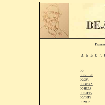
Главна
А
Б
В
Г
Д
Ю
ЮВЕЛИР
ЮДРА
ЮЖИКА
ЮЗИЛА
ЮКОЛА
ЮЛИТЬ
ЮМОР