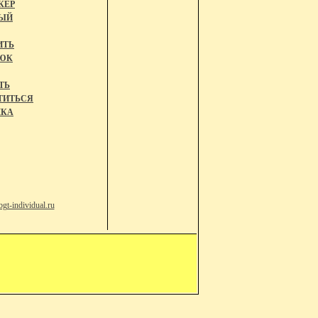
КЕР
ЫЙ
ИТЬ
ЮК
ТЬ
ТИТЬСЯ
КА
bgt-individual.ru