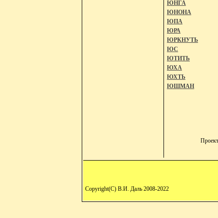
ЮНГА
ЮНОНА
ЮПА
ЮРА
ЮРКНУТЬ
ЮС
ЮТИТЬ
ЮХА
ЮХТЬ
ЮШМАН
Проек
Copyright(C) В.И. Даль 2008-2022