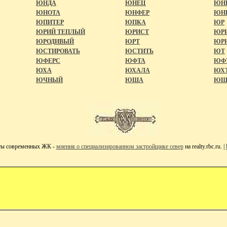
ЮНДА
ЮНЕЦ
ЮН
ЮНОТА
ЮНФЕР
ЮН
ЮПИТЕР
ЮПКА
ЮР
ЮРИЙ ТЕПЛЫЙ
ЮРИСТ
ЮР
ЮРОДИВЫЙ
ЮРТ
ЮР
ЮСТИРОВАТЬ
ЮСТИТЬ
ЮТ
ЮФЕРС
ЮФТА
ЮФ
ЮХА
ЮХАЛА
ЮХ
ЮЧНЫЙ
ЮША
ЮШ
ты современных ЖК -
мнения о специализированном застройщике север
на realty.rbc.ru. |