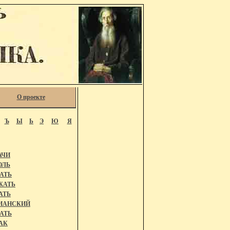
О проекте
Ъ
Ы
Ь
Э
Ю
Я
АЧИ
ОЛЬ
АТЬ
ЖАТЬ
АТЬ
ИАНСКИЙ
АТЬ
АК