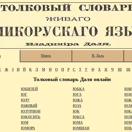
Поиск
В. Даль
я
Е
Ж
З
И
Й
К
Л
М
Н
О
П
Р
С
Т
У
Ф
Х
Ц
Ч
Ш
Щ
Толковый словарь Даля онлайн
ЮБИЛЕЙ
ЮБКА
ЮВ
ЮГ
ЮГА
ЮД
ЮДУ
ЮЖА
ЮЖ
ЮЖНЫЙ
ЮЗА
ЮЗ
ЮЗУРЛЮН
ЮК
ЮК
ЮКОСИТЬ
ЮКСА
ЮЛ
ЮМ
ЮМА
ЮМ
ЮМОРА
ЮМШАН
ЮН