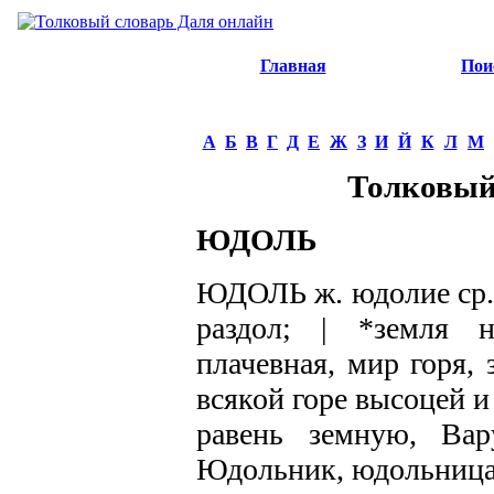
Главная
Пои
А
Б
В
Г
Д
Е
Ж
З
И
Й
К
Л
М
Толковый
ЮДОЛЬ
ЮДОЛЬ ж. юдолие ср. ц
раздол; | *земля 
плачевная, мир горя, 
всякой горе высоцей и
равень земную, Вар
Юдольник, юдольница,