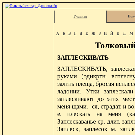
Пои
Главная
А
Б
В
Г
Д
Е
Ж
З
И
Й
К
Л
М
Толковый
ЗАПЛЕСКИВАТЬ
ЗАПЛЕСКИВАТЬ, заплескать,
руками (однкртн. всплесн
залить плеща, бросая всплес
ладонии. Утки заплескал
заплескивают до этих мест
меня щами. -ся, страдат. и во
е. плескать на меня (как
Заплескаванье ср. длит. запле
Заплеск, заплесок м. зап