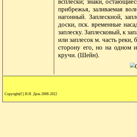
всплески; знаки, остающиес
прибрежья, заливаемая вол
нагонный. Заплескной, зап
доски, пск. временные наса
заплеску. Заплесковый, к за
или заплесок м. часть реки, 
сторону его, но на одном 
кручи. (Шейн).
Copyright(C) В.И. Даль 2008-2022