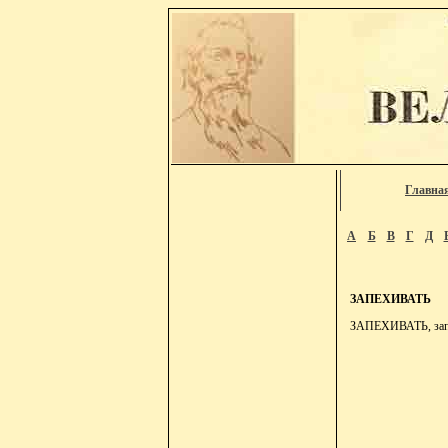
Главна
А
Б
В
Г
Д
ЗАПЕХИВАТЬ
ЗАПЕХИВАТЬ, запех