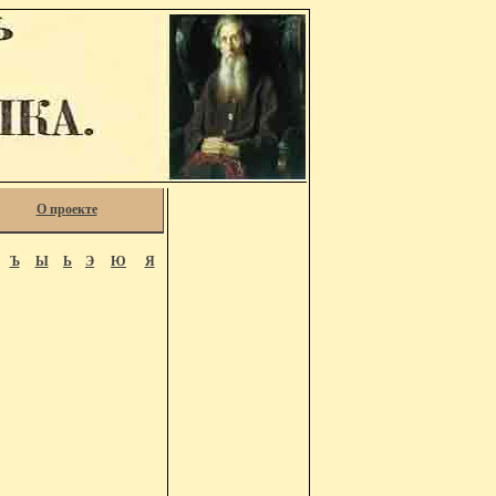
О проекте
Ъ
Ы
Ь
Э
Ю
Я