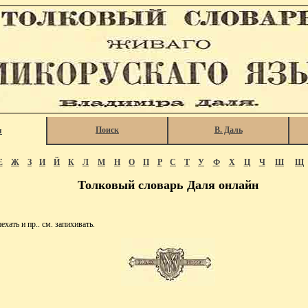
Поиск
В. Даль
я
Е
Ж
З
И
Й
К
Л
М
Н
О
П
Р
С
Т
У
Ф
Х
Ц
Ч
Ш
Щ
Толковый словарь Даля онлайн
ать и пр.. см. запихивать.