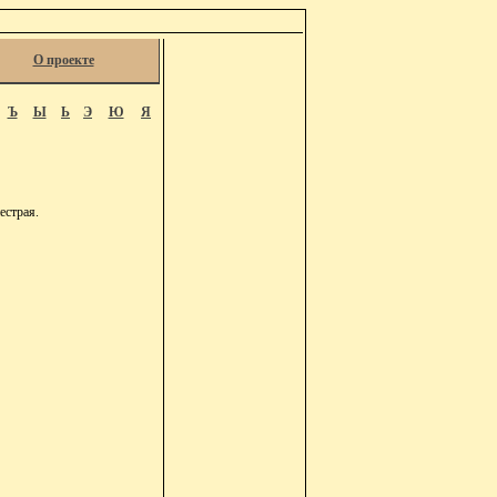
О проекте
Ъ
Ы
Ь
Э
Ю
Я
естрая.