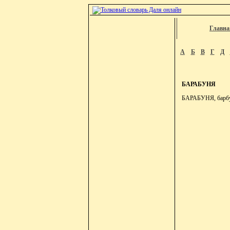
Главна
А
Б
В
Г
Д
БАРАБУНЯ
БАРАБУНЯ, барбуня