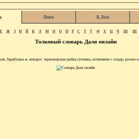
Поиск
В. Даль
я
Е
Ж
З
И
Й
К
Л
М
Н
О
П
Р
С
Т
У
Ф
Х
Ц
Ч
Ш
Щ
Толковый словарь Даля онлайн
, барабулька ж. новорос. черноморская рыбка султанка, величиною с сельдь, розово-п