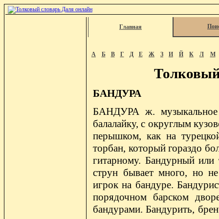
Пои
Главная
А
Б
В
Г
Д
Е
Ж
З
И
Й
К
Л
М
Толковый
БАНДУРА
БАНДУРА ж. музыкальное 
балалайку, с округлым кузо
перышком, как на турецкой
торбан, который гораздо бол
гитарному. Бандурный или 
струн бывает много, но не
игрок на бандуре. Бандури
порядочном барском дворе
бандурами. Бандурить, брен