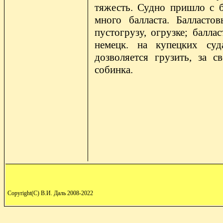
тяжесть. Судно пришло с б
много балласта. Балласто
пустогрузу, огрузке; баллас
немецк. на купецких суд
дозволяется грузить, за с
собинка.
Copyright(C) В.И. Даль 2008-2022