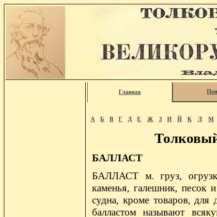
Пои
Главная
А
Б
В
Г
Д
Е
Ж
З
И
Й
К
Л
М
Толковый
БАЛЛАСТ
БАЛЛАСТ м. груз, огрузка
каменья, галешник, песок 
судна, кроме товаров, для 
балластом называют всяк