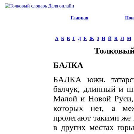
Главная
Пои
А
Б
В
Г
Д
Е
Ж
З
И
Й
К
Л
М
Толковый
БАЛКА
БАЛКА южн. татарск
балчук, длинный и ш
Малой и Новой Руси, 
которых нет, а ме
пролегают такими же 
в других местах гор