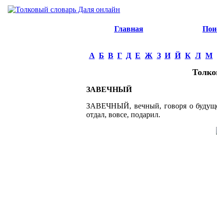
Главная
Пои
А
Б
В
Г
Д
Е
Ж
З
И
Й
К
Л
М
Толко
ЗАВЕЧНЫЙ
ЗАВЕЧНЫЙ, вечный, говоря о будущем.
отдал, вовсе, подарил.