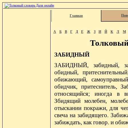
Пои
Главная
А
Б
В
Г
Д
Е
Ж
З
И
Й
К
Л
М
Толковый
ЗАБИДНЫЙ
ЗАБИДНЫЙ, забидный, за
обидный, притеснительный
обижающий, самоуправный
обидчик, притеснитель, З
относящийся; иногда в в
Збидящий молебен, молеб
отыскании покражи, для чег
свеча на забидящего. Забижа
забиждать, как говор. и оби