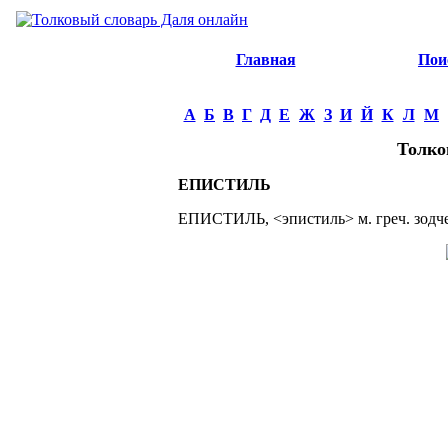
Главная
Пои
А
Б
В
Г
Д
Е
Ж
З
И
Й
К
Л
М
Толко
ЕПИСТИЛЬ
ЕПИСТИЛЬ, <эпистиль> м. греч. зодческ