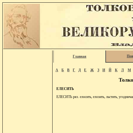
Пои
Главная
А
Б
В
Г
Д
Е
Ж
З
И
Й
К
Л
М
Толко
ЕЛЕСИТЬ
ЕЛЕСИТЬ ряз. елосить, елозить, льстить, угодничая