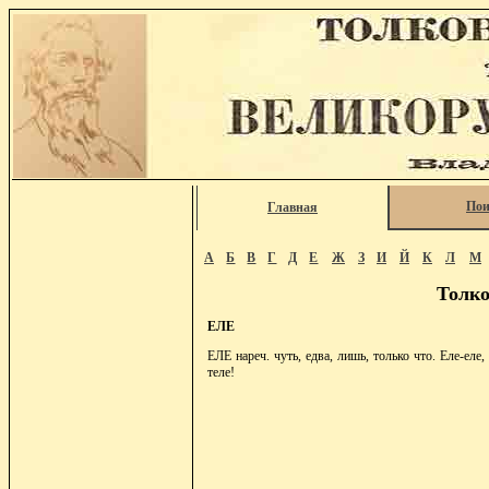
Пои
Главная
А
Б
В
Г
Д
Е
Ж
З
И
Й
К
Л
М
Толко
ЕЛЕ
ЕЛЕ нареч. чуть, едва, лишь, только что. Еле-еле,
теле!