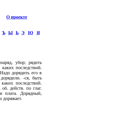
О проекте
Ъ
Ы
Ь
Э
Ю
Я
аряд, убор; рядить
о каких последствий.
 Надо дорядить его в
дорядили. -ся, быть
о каких последствий.
об. действ. по глаг.
и плата. Дорядный,
о доряжает.