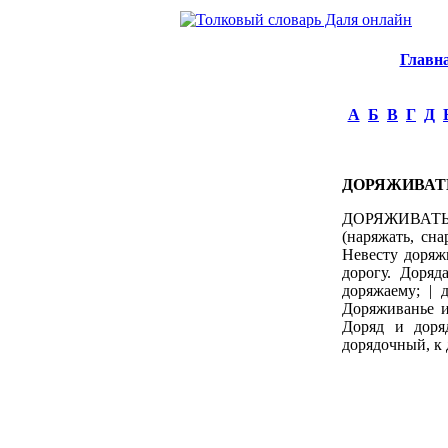
Главн
А
Б
В
Г
Д
ДОРЯЖИВАТ
ДОРЯЖИВАТЬ и
(наряжать, сна
Невесту доряж
дорогу. Доряд
доряжаему; | 
Доряживанье ил
Доряд и доря
дорядочный, к 