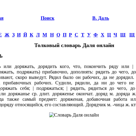
ая
Поиск
В. Даль
Е
Ж
З
И
Й
К
Л
М
Н
О
П
Р
С
Т
У
Ф
Х
Ц
Ч
Ш
Щ
Толковый словарь Даля онлайн
Ь
ли доряжать, дорядить кого, что, покончить ряду или | н
ряжать, подряжать) прибавочно, дополнять: рядить до чего, д
ивают, скоро выведут. Рядил было он рабочих, да не дорядил.
а прибавочных рабочих. Судили, рядили, да ни до чего не 
доряжать себя; | подряжаться; | рядить, рядиться до чего, д
и доряжанье ср. длит. доряженье окончат. доряд м. доряда ж. 
да также самый предмет: доряженая, добавочная работа ил
доряду относящийся, его составляющий. Дорядчик м. -чица ж. кт