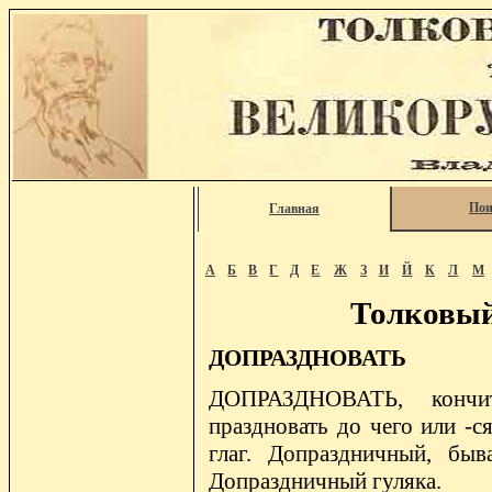
Пои
Главная
А
Б
В
Г
Д
Е
Ж
З
И
Й
К
Л
М
Толковый
ДОПРАЗДНОВАТЬ
ДОПРАЗДНОВАТЬ, кончит
праздновать до чего или -ся
глаг. Допраздничный, бы
Допраздничный гуляка.