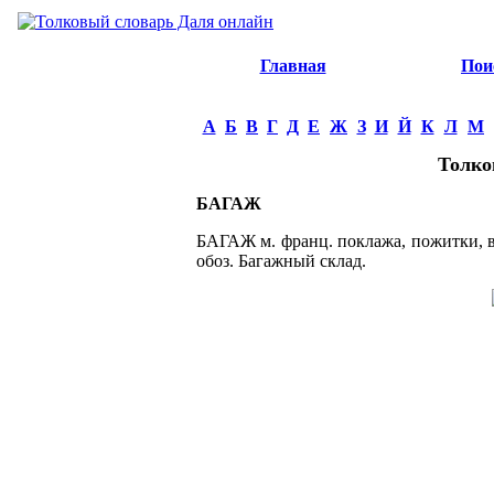
Главная
Пои
А
Б
В
Г
Д
Е
Ж
З
И
Й
К
Л
М
Толко
БАГАЖ
БАГАЖ м. франц. поклажа, пожитки, в
обоз. Багажный склад.