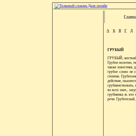
Главна
А
Б
В
Г
Д
ГРУБЫЙ
ГРУБЫЙ, жесткий,
Грубое полотно, т
также известняк д
грубое слово не с
степени. Грубехон
действие, оказател
грубиянствовать, 
во всех знач., заг
грубиянка ж. кто 
речи. Груботелый,