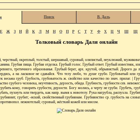
Поиск
В. Даль
я
Е
Ж
З
И
Й
К
Л
М
Н
О
П
Р
С
Т
У
Ф
Х
Ц
Ч
Ш
Щ
Толковый словарь Даля онлайн
 черствый, окреплый, толстый, шершавый, суровый, оляпистый, неуклюжий, мужиковат
канина. Грубая пища. Грубая отделка. Грубый голос. Грубый ответ. Грубый известняк, из
ревнего, третичного образованья. Грубый берег, арх. крутой, обрывистый. Дорого да 
ердись, а на ласковое не сдавайся. Что телу любо, то душе грубо. Грубоватый или г
ек весьма груб. Грубость, грубоватость ж. свойство или качество по знач. прилаг. | Гр
ьство грубого человека, неучтивость, дерзость, обида. Грубность, грубности сев. невежес
грубить кому, говорить грубости, дерзости. Богу молись, а черту не груби. Грубеть, гр
рубать, пухнуть или твердеть, как напр. вымя к новотелу. Рука нагрубла, распухла. Груби
грубиянит, грубит; -нский, свойственный грубиянам. Грубиянство ср. грубость на словах
 противопол. нежнотелый; суровый, жёсткий кожей или мясом.