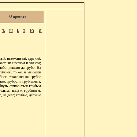
О проекте
Ъ
Ы
Ь
Э
Ю
Я
ый, невежливый, дерзкий.
вестняк с песком и глиною;
любо, дешево да грубо. На
рубенек, то же, в меньшей
убость также всякое грубое
тво, грубости. Грубиянить,
убнуть, становиться грубым
тель м. -ница ж. грубиян м.
, на деле; грубые, дерзкие