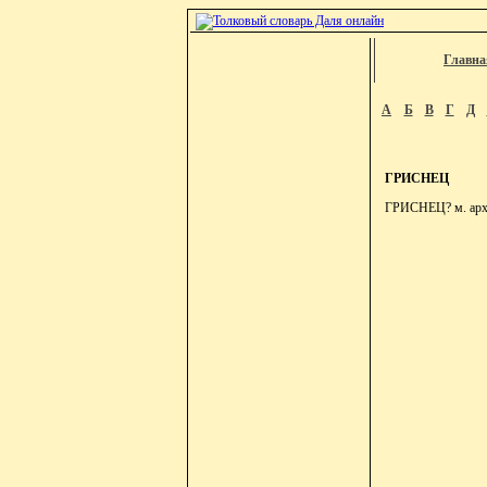
Главна
А
Б
В
Г
Д
ГРИСНЕЦ
ГРИСНЕЦ? м. арх. 