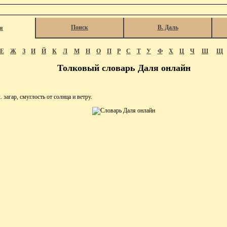
Поиск
В. Даль
я
Е
Ж
З
И
Й
К
Л
М
Н
О
П
Р
С
Т
У
Ф
Х
Ц
Ч
Ш
Щ
Толковый словарь Даля онлайн
загар, смуглость от солнца и ветру.