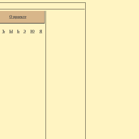
О проекте
Ъ
Ы
Ь
Э
Ю
Я