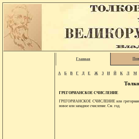
Пои
Главная
А
Б
В
Г
Д
Е
Ж
З
И
Й
К
Л
М
Толко
ГРЕГОРИАНСКОЕ СЧИСЛЕНИЕ
ГРЕГОРИАНСКОЕ СЧИСЛЕНИЕ или грегорианский к
новое или западное счисление. См. год.