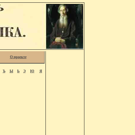
О проекте
Ъ
Ы
Ь
Э
Ю
Я