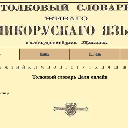
Поиск
В. Даль
я
Е
Ж
З
И
Й
К
Л
М
Н
О
П
Р
С
Т
У
Ф
Х
Ц
Ч
Ш
Щ
Толковый словарь Даля онлайн
рчица.