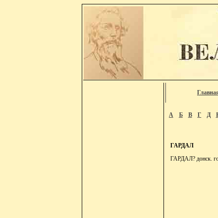
Главна
А
Б
В
Г
Д
ГАРДАЛ
ГАРДАЛ? донск. го