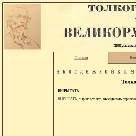
Пои
Главная
А
Б
В
Г
Д
Е
Ж
З
И
Й
К
Л
М
Толко
ВЫРЫГАТЬ
ВЫРЫГАТЬ, вырыгнуть что, выкидывать отрыжкой