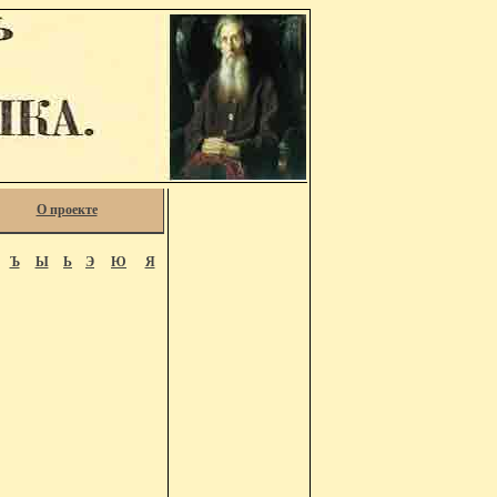
О проекте
Ъ
Ы
Ь
Э
Ю
Я