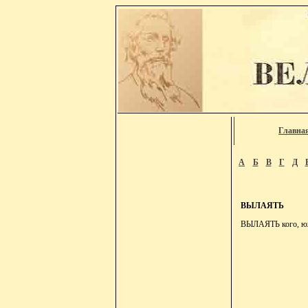
Главна
А
Б
В
Г
Д
ВЫЛАЯТЬ
ВЫЛАЯТЬ кого, южн