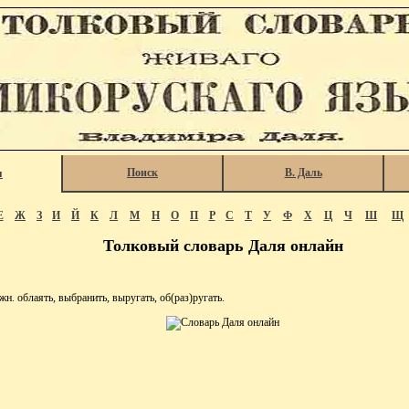
Поиск
В. Даль
я
Е
Ж
З
И
Й
К
Л
М
Н
О
П
Р
С
Т
У
Ф
Х
Ц
Ч
Ш
Щ
Толковый словарь Даля онлайн
. облаять, выбранить, выругать, об(раз)ругать.