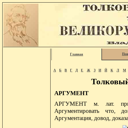
Пои
Главная
А
Б
В
Г
Д
Е
Ж
З
И
Й
К
Л
М
Толковый
АРГУМЕНТ
АРГУМЕНТ м. лат. причи
Аргументировать что, док
Аргументация, довод, доказ