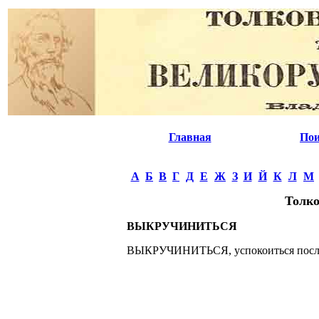
Главная
Пои
А
Б
В
Г
Д
Е
Ж
З
И
Й
К
Л
М
Толко
ВЫКРУЧИНИТЬСЯ
ВЫКРУЧИНИТЬСЯ, успокоиться после г