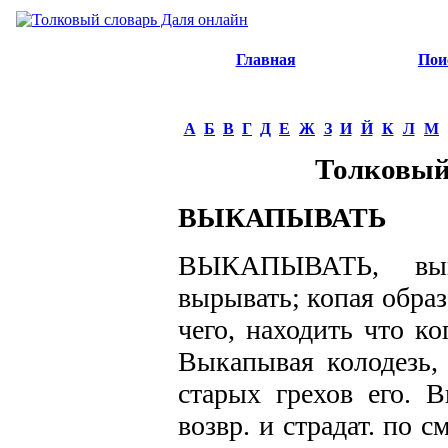
Главная
Пои
А
Б
В
Г
Д
Е
Ж
З
И
Й
К
Л
М
Толковый
ВЫКАПЫВАТЬ
ВЫКАПЫВАТЬ, выко
вырывать; копая образ
чего, находить что ко
Выкапывая колодезь,
старых грехов его. В
возвр. и страдат. по 