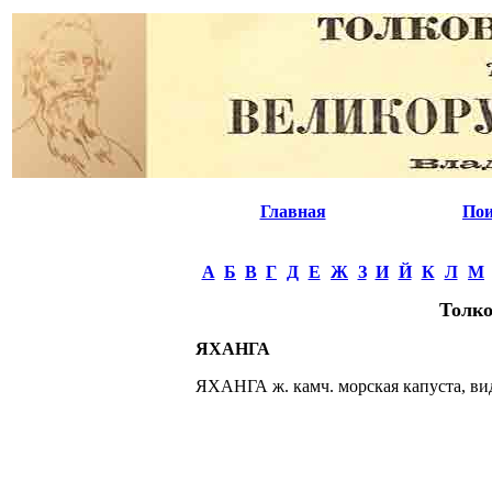
Главная
Пои
А
Б
В
Г
Д
Е
Ж
З
И
Й
К
Л
М
Толко
ЯХАНГА
ЯХАНГА ж. камч. морская капуста, вид