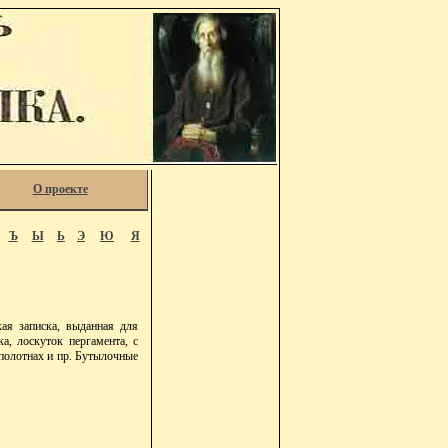
О проекте
Ъ
Ы
Ь
Э
Ю
Я
кая записка, выданная для
а, лоскуток пергамента, с
 полотнах и пр. Бутылочные