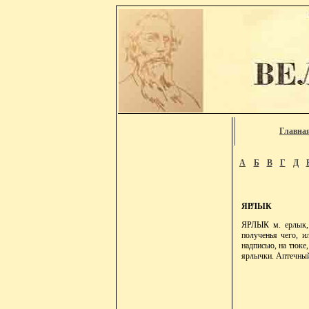
Главна
А
Б
В
Г
Д
ЯРЛЫК
ЯРЛЫК м. ерлык, т
полученья чего, и
надписью, на тюке,
ярлычки. Аптечный