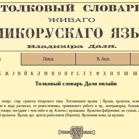
Поиск
В. Даль
я
Е
Ж
З
И
Й
К
Л
М
Н
О
П
Р
С
Т
У
Ф
Х
Ц
Ч
Ш
Щ
Толковый словарь Даля онлайн
атарс. стар. грамота татарского хана. Тохтамышев ярлык. | Ярлык, ярлычок, вся
ли в виде расписки, от ремесленника, принявшего работу и пр., контрамарка; бумажк
 товаре, посудине с чем-либо и пр. Ключи с ярлыками. Ярлычки фабричные, на сукнах,
 ярлычок. Ярлык арх. артель рыболовов (Наумов). Ярлычная кожа, на ярлыки.