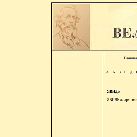
Главна
А
Б
В
Г
Д
ЯВИДЬ
ЯВИДЬ ж. арх. змея