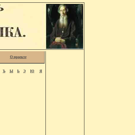
О проекте
Ъ
Ы
Ь
Э
Ю
Я