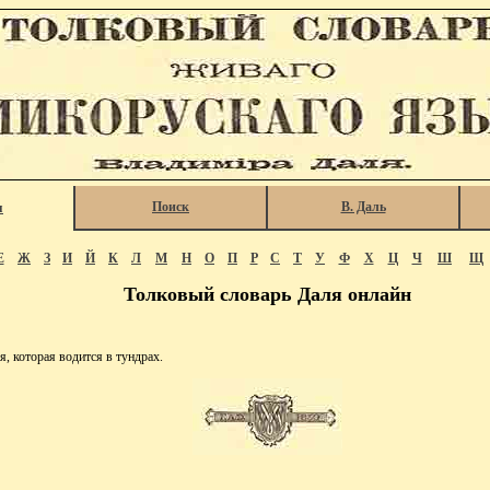
Поиск
В. Даль
я
Е
Ж
З
И
Й
К
Л
М
Н
О
П
Р
С
Т
У
Ф
Х
Ц
Ч
Ш
Щ
Толковый словарь Даля онлайн
, которая водится в тундрах.