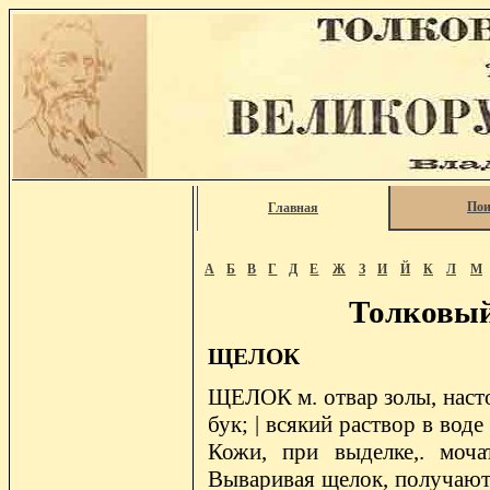
Пои
Главная
А
Б
В
Г
Д
Е
Ж
З
И
Й
К
Л
М
Толковый
ЩЕЛОК
ЩЕЛОК м. отвар золы, насто
бук; | всякий раствор в вод
Кожи, при выделке,. моч
Вываривая щелок, получают 