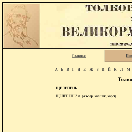
Пои
Главная
А
Б
В
Г
Д
Е
Ж
З
И
Й
К
Л
М
Толко
ЩЕЛЕПЕНЬ
ЩЕЛЕПЕНЬ? м. ряз-зар. ковшик, корец.