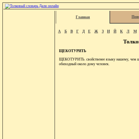
Пои
Главная
А
Б
В
Г
Д
Е
Ж
З
И
Й
К
Л
М
Толко
ЩЕКОТУРИТЬ
ЩЕКОТУРИТЬ. свойственее языку нашему, чем штук
обиходный около дому человек.