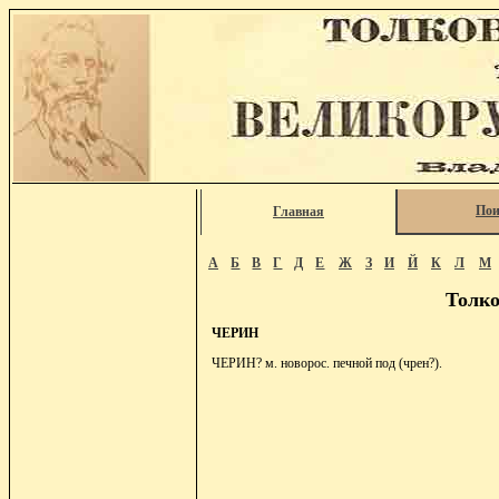
Пои
Главная
А
Б
В
Г
Д
Е
Ж
З
И
Й
К
Л
М
Толко
ЧЕРИН
ЧЕРИН? м. новорос. печной под (чрен?).