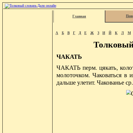
Пои
Главная
А
Б
В
Г
Д
Е
Ж
З
И
Й
К
Л
М
Толковый
ЧАКАТЬ
ЧАКАТЬ перм. цякать, колоти
молоточком. Чаковаться в и
дальше улетит. Чакованье ср. 