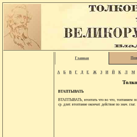
Пои
Главная
А
Б
В
Г
Д
Е
Ж
З
И
Й
К
Л
М
Толко
ВТАПТЫВАТЬ
ВТАПТЫВАТЬ, втоптать что во что, топтанием погр
ср. длит. втоптание окончат. действие по знач. глаг.