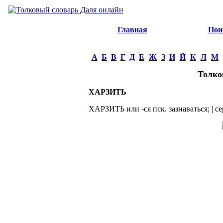
Главная
Пои
А
Б
В
Г
Д
Е
Ж
З
И
Й
К
Л
М
Толко
ХАРЗИТЬ
ХАРЗИТЬ или -ся пск. зазнаваться; | с