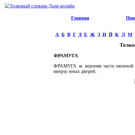
Главная
Пои
А
Б
В
Г
Д
Е
Ж
З
И
Й
К
Л
М
Толко
ФРАМУГА
ФРАМУГА ж. верхняя часть оконной ра
вверху иных дверей.