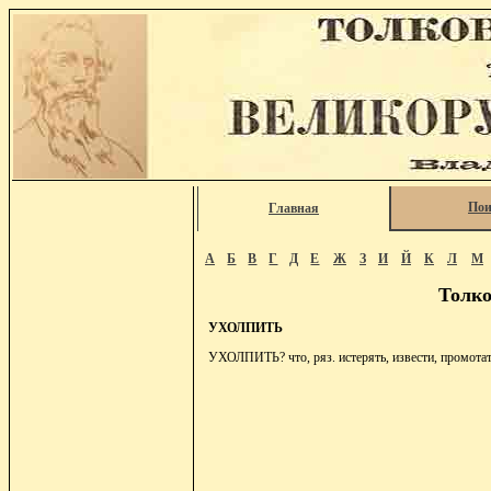
Пои
Главная
А
Б
В
Г
Д
Е
Ж
З
И
Й
К
Л
М
Толко
УХОЛПИТЬ
УХОЛПИТЬ? что, ряз. истерять, извести, промотат