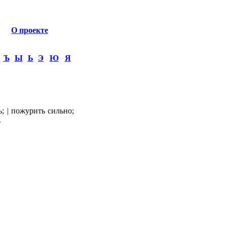
О проекте
Ъ
Ы
Ь
Э
Ю
Я
 | пожурить сильно;
.