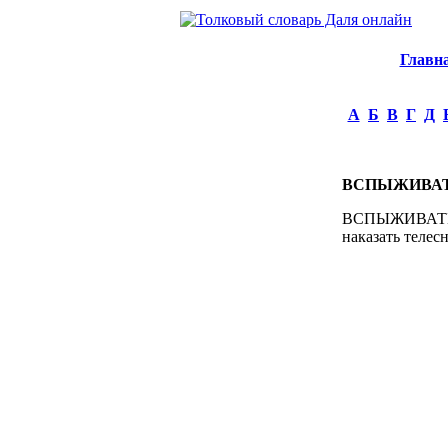
Главн
А
Б
В
Г
Д
ВСПЫЖИВА
ВСПЫЖИВАТЬ, в
наказать телес