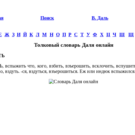
ая
Поиск
В. Даль
Е
Ж
З
И
Й
К
Л
М
Н
О
П
Р
С
Т
У
Ф
Х
Ц
Ч
Ш
Щ
Толковый словарь Даля онлайн
ТЬ
спыжить что, кого, взбить, взъерошить, всклочить, вспушить;
но, вздуть. -ся, вздуться, взъерошиться. Еж или индюк вспыжился