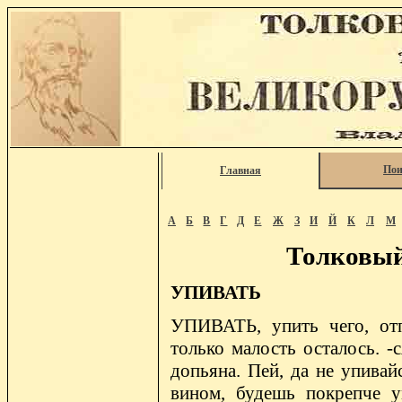
Пои
Главная
А
Б
В
Г
Д
Е
Ж
З
И
Й
К
Л
М
Толковый
УПИВАТЬ
УПИВАТЬ, упить чего, отп
только малость осталось. -с
допьяна. Пей, да не упивай
вином, будешь покрепче ум