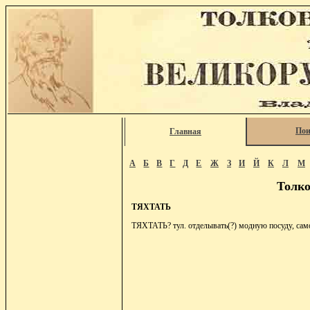
Пои
Главная
А
Б
В
Г
Д
Е
Ж
З
И
Й
К
Л
М
Толко
ТЯХТАТЬ
ТЯХТАТЬ? тул. отделывать(?) модную посуду, сам