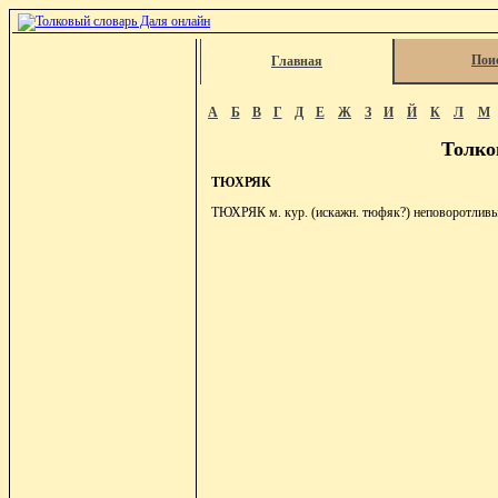
Пои
Главная
А
Б
В
Г
Д
Е
Ж
З
И
Й
К
Л
М
Толко
ТЮХРЯК
ТЮХРЯК м. кур. (искажн. тюфяк?) неповоротливы