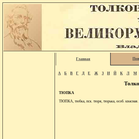
Пои
Главная
А
Б
В
Г
Д
Е
Ж
З
И
Й
К
Л
М
Толко
ТЮПКА
ТЮПКА, тюбка, пск. тюря, тюрька, особ. квасная.