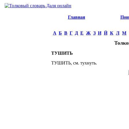
Главная
Пои
А
Б
В
Г
Д
Е
Ж
З
И
Й
К
Л
М
Толко
ТУШИТЬ
ТУШИТЬ, см. тухнуть.