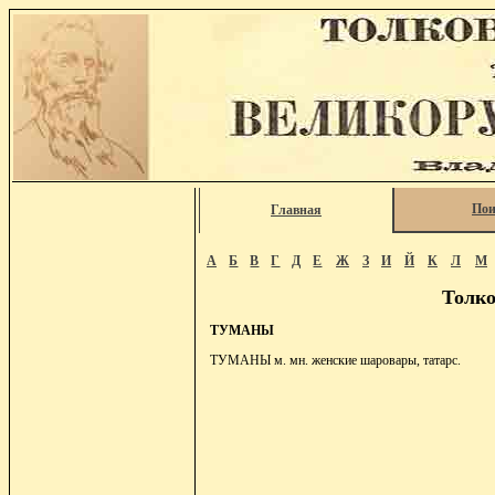
Пои
Главная
А
Б
В
Г
Д
Е
Ж
З
И
Й
К
Л
М
Толко
ТУМАНЫ
ТУМАНЫ м. мн. женские шаровары, татарс.