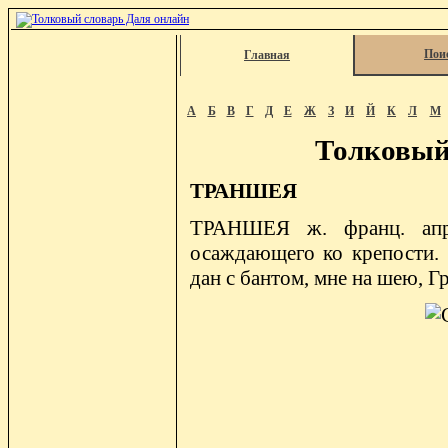
Пои
Главная
А
Б
В
Г
Д
Е
Ж
З
И
Й
К
Л
М
Толковый
ТРАНШЕЯ
ТРАНШЕЯ ж. франц. апро
осаждающего ко крепости. 
дан с бантом, мне на шею, Г