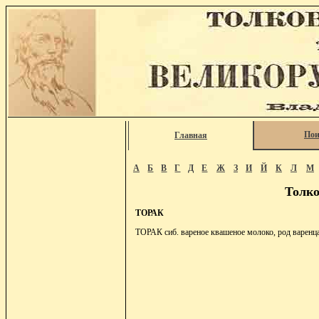
Пои
Главная
А
Б
В
Г
Д
Е
Ж
З
И
Й
К
Л
М
Толко
ТОРАК
ТОРАК сиб. вареное квашеное молоко, род варенца