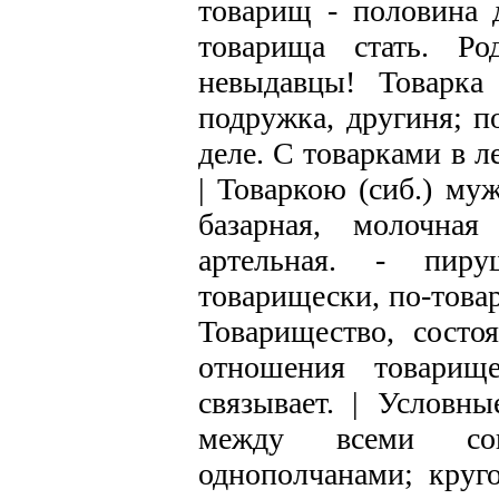
товарищ - половина д
товарища стать. Ро
невыдавцы! Товарка 
подружка, другиня; п
деле. С товарками в л
| Товаркою (сиб.) муж
базарная, молочная
артельная. - пи
товарищески, по-това
Товарищество, состо
отношения товарищ
связывает. | Условн
между всеми сово
однополчанами; круго