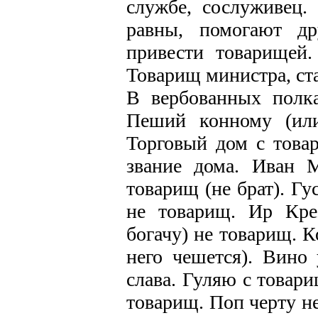
службе, сослуживец.
равны, помогают др
привести товарищей.
Товарищ министра, ст
В вербованных полка
Пеший конному (или
Торговый дом с товар
звание дома. Иван 
товарищ (не брат). Гу
не товарищ. Ир Кре
богачу) не товарищ. К
него чешется). Вино
слава. Гуляю с товар
товарищ. Поп черту н