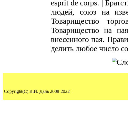
esprit de corps. | Бра
людей, союз на изве
Товарищество торго
Товарищество на пая
внесенного пая. Прав
делить любое число с
Copyright(C) В.И. Даль 2008-2022