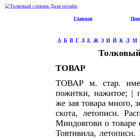
Главная
Пои
А
Б
В
Г
Д
Е
Ж
З
И
Й
К
Л
М
Толковый
ТОВАР
ТОВАР м. стар. имен
пожитки, нажитое; | 
же зая товара много, з
скота, летописн. Рас
Миндовгови о товаре 
Товтивила, летописн.