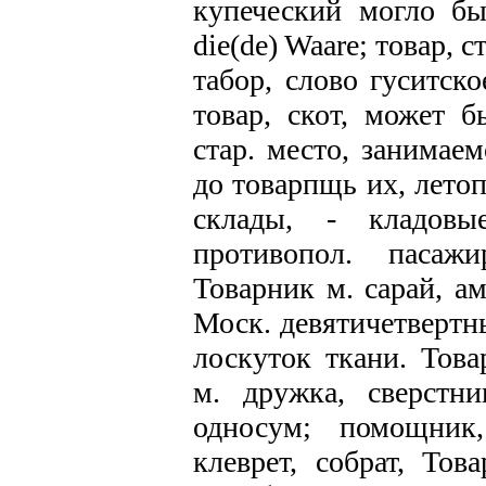
купеческий могло бы
die(de) Waare; товар, 
табор, слово гуситск
товар, скот, может б
стар. место, занимае
до товарпщь их, летоп
склады, - кладовы
противопол. пасаж
Товарник м. сарай, ам
Моск. девятичетвертны
лоскуток ткани. Това
м. дружка, сверстни
односум; помощник,
клеврет, собрат, Тов