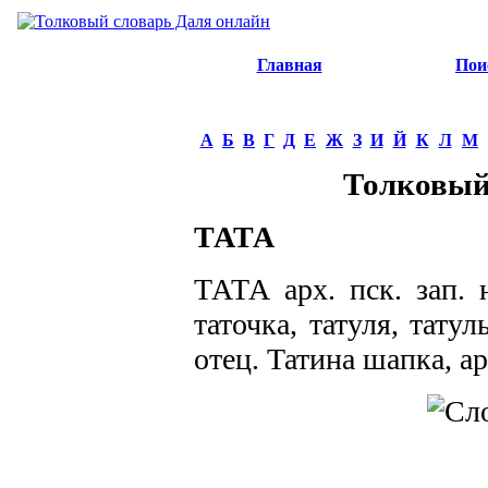
Главная
Пои
А
Б
В
Г
Д
Е
Ж
З
И
Й
К
Л
М
Толковый
ТАТА
ТАТА арх. пск. зап. 
таточка, татуля, татул
отец. Татина шапка, ар