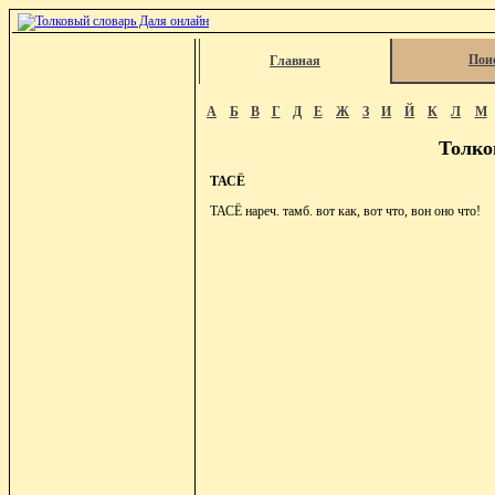
Пои
Главная
А
Б
В
Г
Д
Е
Ж
З
И
Й
К
Л
М
Толко
ТАСЁ
ТАСЁ нареч. тамб. вот как, вот что, вон оно что!