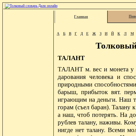
Пои
Главная
А
Б
В
Г
Д
Е
Ж
З
И
Й
К
Л
М
Толковый
ТАЛАНТ
ТАЛАНТ м. вес и монета у 
дарования человека и спос
природными способностями. Т
барыш, прибыток вят. перм
играющим на деньги. Наш т
горам (съел баран). Талану 
а наш, чтоб потерять. На д
рублев талану, наживы. Ком
нигде нет талану. Всеми мол