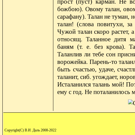
прост (пуст) карман. Не в
божбою). Овому талан, овом
сарафану). Талан не туман, н
талан! (слова повитухи, за
Чужой талан скоро растет, а
относящ. Таланное дитя м
баням (т. е. без крова). Т
Таланлив ли тебе сон присни
ворожейка. Парень-то таланл
быть счастью, удаче, счастл
таланит, сиб. угождает, норо
Исталанился талань мой! Пот
ему с год. Не поталанилось м
Copyright(C) В.И. Даль 2008-2022